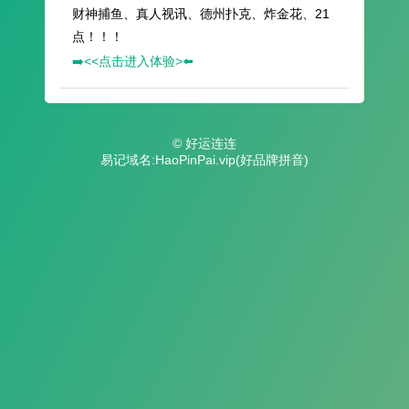
财神捕鱼、真人视讯、德州扑克、炸金花、21
点！！！
➡️<<点击进入体验>⬅️
© 好运连连
易记域名:HaoPinPai.vip(好品牌拼音)