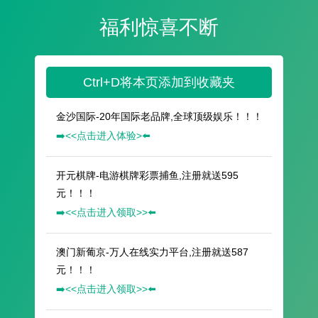
福利惊喜不断
Ctrl+D将本页添加到收藏夹
金沙国际-20年国际老品牌,全球顶级娱乐！！！
➡️<<点击进入体验>⬅️
开元棋牌-电游棋牌彩票捕鱼,注册就送595
元！！！
➡️<<点击进入领取>>⬅️
澳门新葡京-万人在线实力平台,注册就送587
元！！！
➡️<<点击进入领取>>⬅️